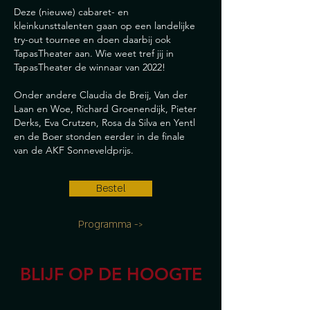
Deze (nieuwe) cabaret- en
kleinkunsttalenten gaan op een landelijke
try-out tournee en doen daarbij ook
TapasTheater aan.
Wie weet tref jij in
TapasTheater de winnaar van 2022!
Onder andere Claudia de Breij, Van der
Laan en Woe, Richard Groenendijk, Pieter
Derks, Eva Crutzen, Rosa da Silva en Yentl
en de Boer stonden eerder in de finale
van
de AKF Sonneveldprijs.
Bestel
Programma ->
BLIJF OP DE HOOGTE