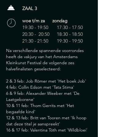
ZAAL 3
woe t/m za zondag
19:30 - 19:50 17:30 - 17:50
20:30 - 20:50 18:30 - 18:50
21:30 - 21:50 19:30 - 19:50
Na verschillende spannende voorrondes
heeft d
e vakjury van het Amsterdams
Kleinkunst Festival de volgende zes
halvefinalisten geselecteerd:
2 & 3 feb: Job Römer met 'Het boek Job'
4 feb: Collin Edson met 'Tata Stima'
6 & 9 feb: Alexander Weeber met 'De
Laatgeborene'
10 & 11 feb: Thom Gerrits met 'Het
begaafde kind'
12 & 13 feb: Britt van Tooren met 'Ik hoop
dat deze titel je aanspreekt'
16 & 17 feb: Valentina Tóth met 'Wildbloei'