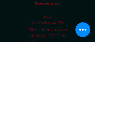
Bezoekadres
Scala
Van Hallstraat 286
1051 HM Amsterdam
+31 (0)20 - 779 33 06
info@scala-amsterdam.nl
Openingstijden
donderdag t/m zaterdag
18.00 - 23.30
uur
GA NAAR
Eerste bezoek aan Scala
Cadeaukaart
Theatermakers