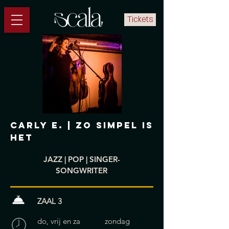
Tickets
Carly E. | ZO SIMPEL IS
HET
JAZZ | POP | SINGER-
SONGWRITER
ZAAL 3
do, vrij en za zondag