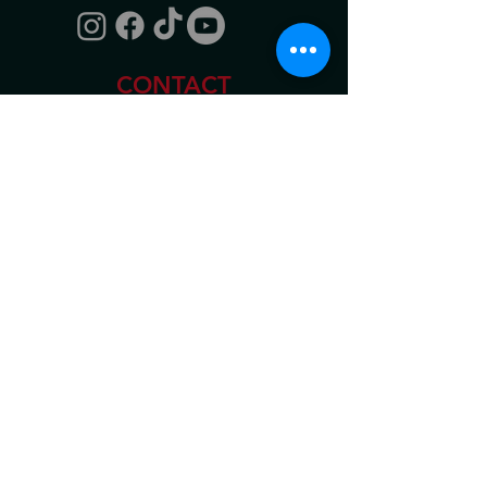
CONTACT
Bezoekadres
Scala
Van Hallstraat 286
1051 HM Amsterdam
+31 (0)20 - 779 33 06
info@scala-amsterdam.nl
Openingstijden
donderdag t/m zaterdag
18.00 - 23.30
uur
GA NAAR