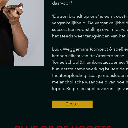
daarvoor?
'De zon brandt op ons' is een troos
vergankelijkheid. De vergankelijkheid
succes. Een voorstelling over niet ve
het steeds weer terugvinden van het l
Luuk Weggemans (concept & spel) en 
kennen elkaar van de Amsterdamse
Toneelschool&Kleinkunstacademie. 'D
hun eerste samenwerking buiten de 
theateropleiding. Laat je meeslepen 
melancholische waanbeeld van hoe h
lopen. Regie- en speladviezen zijn v
Bestel