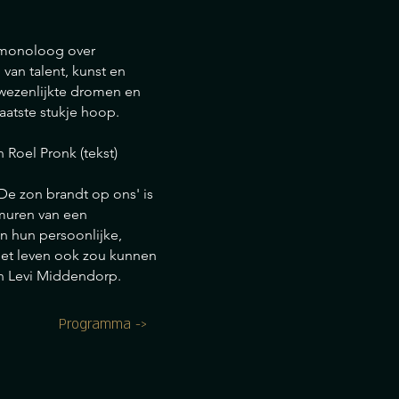
t-monoloog over
 van talent, kunst en
rwezenlijkte dromen en
aatste stukje hoop.
Roel Pronk (tekst)
e zon brandt op ons' is
muren van een
in hun persoonlijke,
et leven ook zou kunnen
an Levi Middendorp.
Programma ->