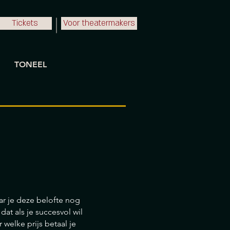
Tickets
Voor theatermakers
TONEEL
ar je deze belofte nog
at als je succesvol wil
welke prijs betaal je