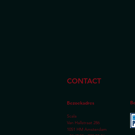
CONTACT
Be
Bezoekadres
Scala
Van Hallstraat 286
1051 HM Amsterdam