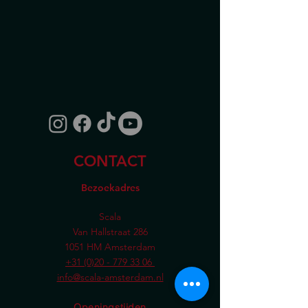
CONTACT
Bezoekadres
Scala
Van Hallstraat 286
1051 HM Amsterdam
+31 (0)20 - 779 33 06
info@scala-amsterdam.nl
Openingstijden