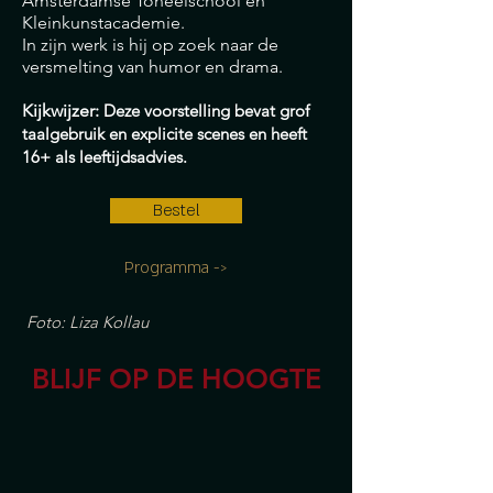
Amsterdamse Toneelschool en
Kleinkunstacademie.
In zijn werk is hij op zoek naar de
versmelting van humor en drama.
Kijkwijzer:
Deze voorstelling bevat grof
taalgebruik en explicite scenes en heeft
16+ als leeftijdsadvies.
Bestel
Programma ->
Foto: Liza Kollau
BLIJF OP DE HOOGTE