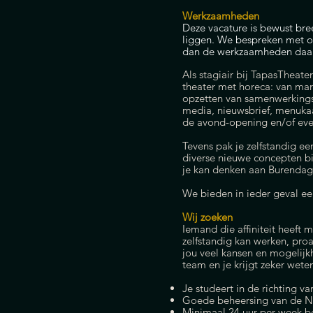
Werkzaamheden
Deze vacature is bewust bree
liggen.
We bespreken met onz
dan de werkzaamheden daa
Als stagiair bij TapasTheate
theater met horeca: van mark
opzetten van samenwerkings
media, nieuwsbrief, menuka
de avond-opening en/of even
Tevens pak je zelfstandig e
diverse nieuwe concepten b
je kan denken aan Burendag,
We bieden in ieder geval ee
Wij zoeken
Iemand die affiniteit heeft m
zelfstandig kan werken, proa
jou veel kansen en mogelijk
team en je krijgt zeker weten
Je studeert in de richting v
Goede beheersing van de Ned
Minimaal 24 uur per week be