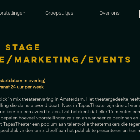
orstellingen
Groepsuitjes
Over ons
 STAGE
ie/MARKETING/EVENTS
startdatum in overleg)
anaf 24 uur per week
ick ’n mix theaterervaring in Amsterdam. Het theatergedeelte heeft 
ling die de hele avond duurt. Nee, in TapasTheater zijn drie of vier 
drie keer op een avond te zien. Dat betekent dat elke 15 minuten een 
 bepalen hoeveel voorstellingen ze zien en wanneer ze beginnen en
dt TapasTheater een podium aan talentvolle theatermakers die teg
speelplek vinden om zichzelf aan het publiek te presenteren én hun 