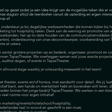
d op gezet zodat je een idee krijgt van de mogelijke taken die er vo
e stagiair altijd de leerdoelen vanuit de opleiding en eigen inter
rop af.
r onderste
un je bij dagelijkse werkzaamheden die komen kijken bij h
eting tot hospitality taken. Denk aan de werving en promotie van ar
verbanden, het up-to-date houden van de communicatiemiddelen (z
arten), ondersteuning van onze decorontwerper, voorbereiding van 
ts et cetera.
en aantal grotere projecten op en bedenk, organiseer, promoot en co
innen TapasTheater. We overleggen samen wat jouw exacte project
 auditie dagen, of events in TapasTheater.
n allround stage waarbij je volwaardig meewerkt in het team!
et theater, events en/of horeca, met aandacht voor detail. Als jij laat
ctief bent, een hands-on mentaliteit hebt en bovendien wilt leren, d
heden binnen het jonge bedrijf TapasTheater. We werken in een kle
 veel ruimte voor eigen initiatief.
an marketing/events/hotelschool/hospitality;
erlandse taal in woord en geschrift is een must;
schikbaar, dagen in overleg;