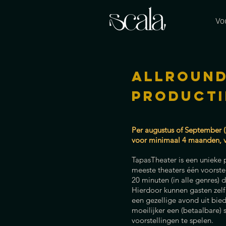
Vo
ALLROUND
Product
Per augustus of September (
voor minimaal 4 maanden, v
TapasTheater is een unieke p
meeste theaters één voorstel
20 minuten (in alle genres) 
Hierdoor kunnen gasten zelf
een gezellige avond uit bie
moeilijker een (betaalbare) 
voorstellingen te spelen.