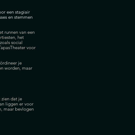
or een stagiair
esses en stemmen
et runnen van een
tiesten, het
oals social
TapasTheater voor
ördineer je
en worden, maar
 zien dat je
an liggen er voor
in, maar bevlogen