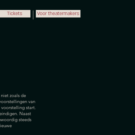
Tickets
Voor theatermakers
niet zoals de
voorstellingen van
voorstelling start.
 eindigen. Naast
enwoordig steeds
nieuwe