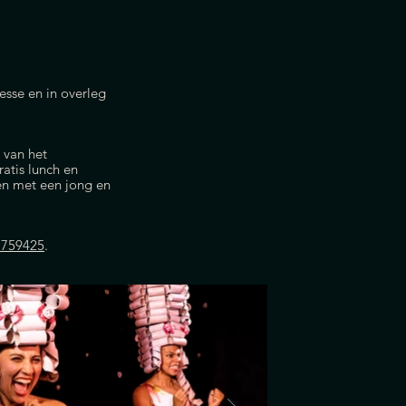
resse en in overleg
 van het
atis lunch en
men met een jong en
7759425
.