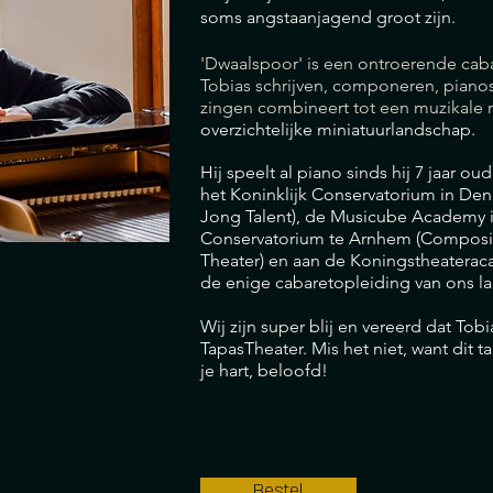
soms angstaanjagend groot zijn.
'Dwaalspoor' is een ontroerende caba
Tobias schrijven, componeren, piano
zingen combineert tot een muzikale r
overzichtelijke miniatuurlandschap.
Hij speelt al piano sinds hij 7 jaar ou
het Koninklijk Conservatorium in De
Jong Talent), de Musicube Academy i
Conservatorium te Arnhem (Composit
Theater) en aan de Koningstheaterac
de enige cabaretopleiding van ons la
Wij zijn super blij en vereerd dat Tobia
TapasTheater. Mis het niet, want dit t
je hart, beloofd!
Bestel