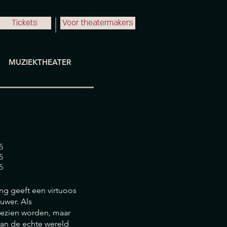
Tickets
Voor theatermakers
MUZIEKTHEATER
5
5
:35
ing geeft een virtuoos
uwer. Als
gezien worden, maar
 kan de echte wereld