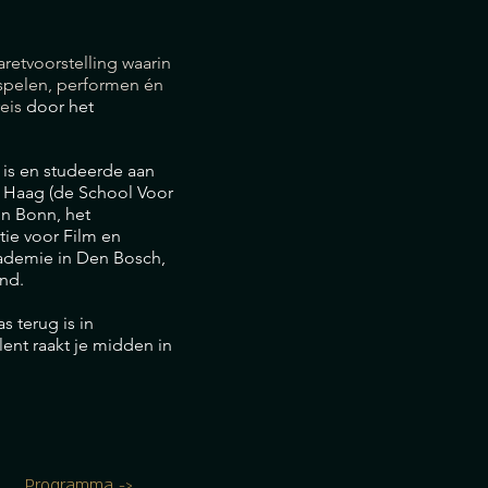
retvoorstelling waarin
spelen, performen én
eis
door het
d is en studeerde aan
n Haag (de School Voor
n Bonn, het
ie voor Film en
ademie in Den Bosch,
nd.
s terug is in
alent raakt je midden in
Programma ->