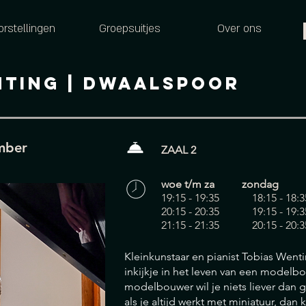
orstellingen
Groepsuitjes
Over ons
nting
| Dwaalspoor
mber
ZAAL 2
woe t/m za zondag
19:15 - 19:35 18:15 - 18:3
20:15 - 20:35 19:15 - 19:3
21:15 - 21:35 20:15 - 20
Kleinkunst
aar en pianist Tobias Went
inkijkje in het leven van een modelbo
modelbouwer wil je niets liever dan 
als je altijd werkt met miniatuur, dan